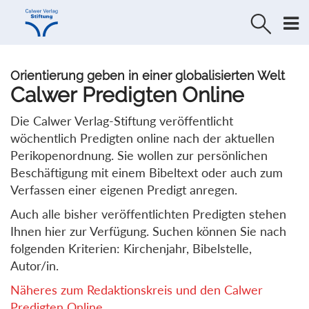
Direkt
Direkt
zur
zum
Navigation
Inhalt
springen
springen
Orientierung geben in einer globalisierten Welt
Calwer Predigten Online
Die Calwer Verlag-Stiftung veröffentlicht
wöchentlich Predigten online nach der aktuellen
Perikopenordnung. Sie wollen zur persönlichen
Beschäftigung mit einem Bibeltext oder auch zum
Verfassen einer eigenen Predigt anregen.
Auch alle bisher veröffentlichten Predigten stehen
Ihnen hier zur Verfügung. Suchen können Sie nach
folgenden Kriterien: Kirchenjahr, Bibelstelle,
Autor/in.
Näheres zum Redaktionskreis und den Calwer
Predigten Online...