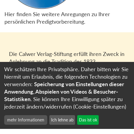
Hier finden Sie weitere Anregungen zu Ihrer
persönlichen Predigtvorbereitung.
Die Calwer Verlag-Stiftung erfüllt ihren Zweck in
Anlehnung an die Tradition des 1832
gegründeten Calwer Verlagsvereins, der
Wir schätzen Ihre Privatsphäre. Daher bitten wir Sie
heutigen
Calwer Verlag Bücher und Medien
hiermit um Erlaubnis, die folgenden Technologien zu
GmbH
in Stuttgart.
verwenden:
Speicherung von Einstellungen dieser
Anwendung, Abspielen von Videos & Besucher-
Impressum
Statistiken
. Sie können Ihre Einwilligung später zu
Datenschutzerklärung
jederzeit ändern/widerrufen (Cookie-Einstellungen)
Cookie-Einstellungen
mehr Informationen
Ich lehne ab
Das ist ok