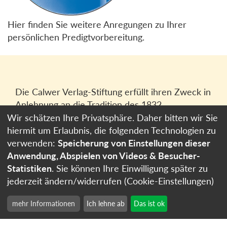
Hier finden Sie weitere Anregungen zu Ihrer
persönlichen Predigtvorbereitung.
Die Calwer Verlag-Stiftung erfüllt ihren Zweck in
Anlehnung an die Tradition des 1832
gegründeten Calwer Verlagsvereins, der
Wir schätzen Ihre Privatsphäre. Daher bitten wir Sie
heutigen
Calwer Verlag Bücher und Medien
hiermit um Erlaubnis, die folgenden Technologien zu
GmbH
in Stuttgart.
verwenden:
Speicherung von Einstellungen dieser
Anwendung, Abspielen von Videos & Besucher-
Impressum
Statistiken
. Sie können Ihre Einwilligung später zu
Datenschutzerklärung
jederzeit ändern/widerrufen (Cookie-Einstellungen)
Cookie-Einstellungen
mehr Informationen
Ich lehne ab
Das ist ok