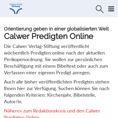
Direkt
Direkt
zur
zum
Navigation
Inhalt
springen
springen
Orientierung geben in einer globalisierten Welt
Calwer Predigten Online
Die Calwer Verlag-Stiftung veröffentlicht
wöchentlich Predigten online nach der aktuellen
Perikopenordnung. Sie wollen zur persönlichen
Beschäftigung mit einem Bibeltext oder auch zum
Verfassen einer eigenen Predigt anregen.
Auch alle bisher veröffentlichten Predigten stehen
Ihnen hier zur Verfügung. Suchen können Sie nach
folgenden Kriterien: Kirchenjahr, Bibelstelle,
Autor/in.
Näheres zum Redaktionskreis und den Calwer
Predigten Online...