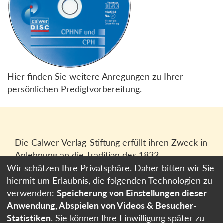
Hier finden Sie weitere Anregungen zu Ihrer
persönlichen Predigtvorbereitung.
Die Calwer Verlag-Stiftung erfüllt ihren Zweck in
Anlehnung an die Tradition des 1832
gegründeten Calwer Verlagsvereins, der
Wir schätzen Ihre Privatsphäre. Daher bitten wir Sie
heutigen
Calwer Verlag Bücher und Medien
hiermit um Erlaubnis, die folgenden Technologien zu
GmbH
in Stuttgart.
verwenden:
Speicherung von Einstellungen dieser
Anwendung, Abspielen von Videos & Besucher-
Impressum
Statistiken
. Sie können Ihre Einwilligung später zu
Datenschutzerklärung