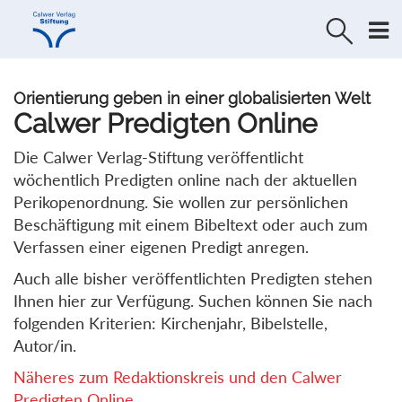
Direkt
Direkt
zur
zum
Navigation
Inhalt
springen
springen
Orientierung geben in einer globalisierten Welt
Calwer Predigten Online
Die Calwer Verlag-Stiftung veröffentlicht
wöchentlich Predigten online nach der aktuellen
Perikopenordnung. Sie wollen zur persönlichen
Beschäftigung mit einem Bibeltext oder auch zum
Verfassen einer eigenen Predigt anregen.
Auch alle bisher veröffentlichten Predigten stehen
Ihnen hier zur Verfügung. Suchen können Sie nach
folgenden Kriterien: Kirchenjahr, Bibelstelle,
Autor/in.
Näheres zum Redaktionskreis und den Calwer
Predigten Online...