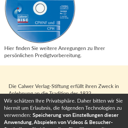
Hier finden Sie weitere Anregungen zu Ihrer
persönlichen Predigtvorbereitung.
Die Calwer Verlag-Stiftung erfüllt ihren Zweck in
Anlehnung an die Tradition des 1832
gegründeten Calwer Verlagsvereins, der
Wir schätzen Ihre Privatsphäre. Daher bitten wir Sie
heutigen
Calwer Verlag Bücher und Medien
hiermit um Erlaubnis, die folgenden Technologien zu
GmbH
in Stuttgart.
verwenden:
Speicherung von Einstellungen dieser
Anwendung, Abspielen von Videos & Besucher-
Impressum