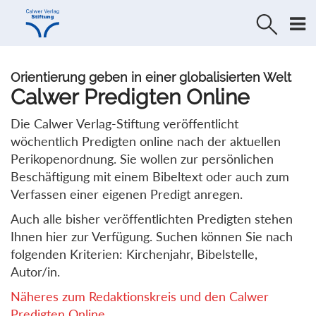
Direkt
Direkt
zur
zum
Navigation
Inhalt
springen
springen
Orientierung geben in einer globalisierten Welt
Calwer Predigten Online
Die Calwer Verlag-Stiftung veröffentlicht
wöchentlich Predigten online nach der aktuellen
Perikopenordnung. Sie wollen zur persönlichen
Beschäftigung mit einem Bibeltext oder auch zum
Verfassen einer eigenen Predigt anregen.
Auch alle bisher veröffentlichten Predigten stehen
Ihnen hier zur Verfügung. Suchen können Sie nach
folgenden Kriterien: Kirchenjahr, Bibelstelle,
Autor/in.
Näheres zum Redaktionskreis und den Calwer
Predigten Online...