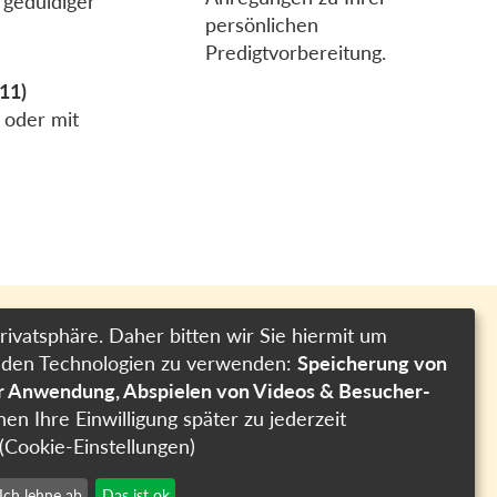
 geduldiger
persönlichen
Predigtvorbereitung.
-11)
 oder mit
rivatsphäre. Daher bitten wir Sie hiermit um
genden Technologien zu verwenden:
Speicherung von
Impressum
er Anwendung, Abspielen von Videos & Besucher-
Datenschutzerklärung
nen Ihre Einwilligung später zu jederzeit
Cookie-Einstellungen
(Cookie-Einstellungen)
Ich lehne ab
Das ist ok