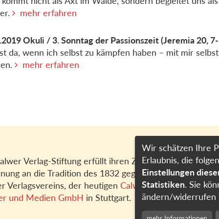
 kommt nicht als Axt im Walde, sondern begleitet uns als
er.
mehr erfahren
.2019
Okuli / 3. Sonntag der Passionszeit
(Jeremia 20, 7
ist da, wenn ich selbst zu kämpfen haben – mit mir selbst
ren.
mehr erfahren
Wir schätzen Ihre P
Erlaubnis, die fol
alwer Verlag-Stiftung erfüllt ihren Zweck in
Einstellungen dies
nung an die Tradition des 1832 gegründeten
Statistiken
. Sie kön
r Verlagsvereins, der heutigen
Calwer Verlag
ändern/widerrufen 
er und Medien GmbH
in Stuttgart.
mehr Informationen