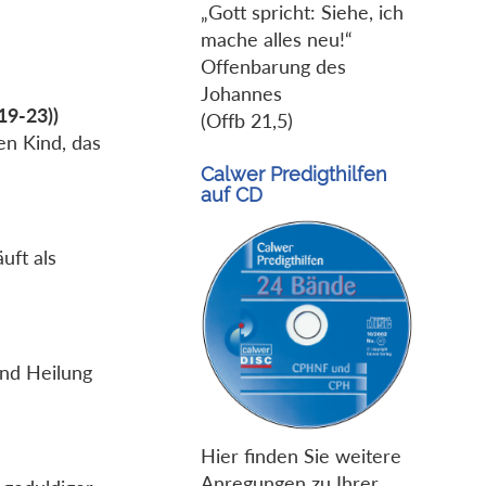
„Gott spricht: Siehe, ich
mache alles neu!“
Offenbarung des
Johannes
19-23))
(Offb 21,5)
en Kind, das
Calwer Predigthilfen
auf CD
uft als
und Heilung
Hier finden Sie weitere
Anregungen zu Ihrer