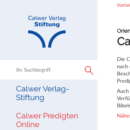
Direkt
Direkt
Startse
zur
zum
Navigation
Inhalt
springen
springen
Orien
Ca
Die C
nach 
Besch
Predi
Calwer Verlag-
Auch 
Stiftung
Verfü
Bibels
Calwer Predigten
Näher
Online