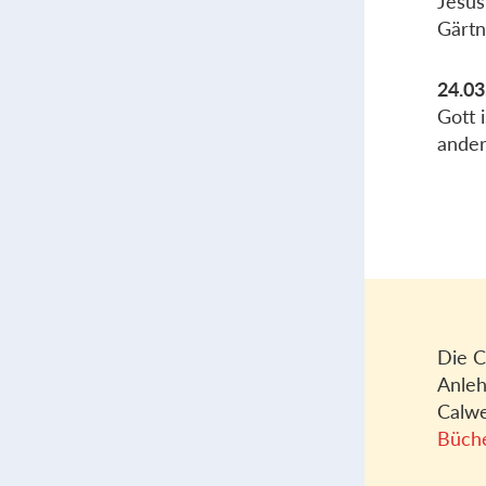
Jesus
Gärtn
24.03
Gott 
ande
Die C
Anleh
Calwe
Büch