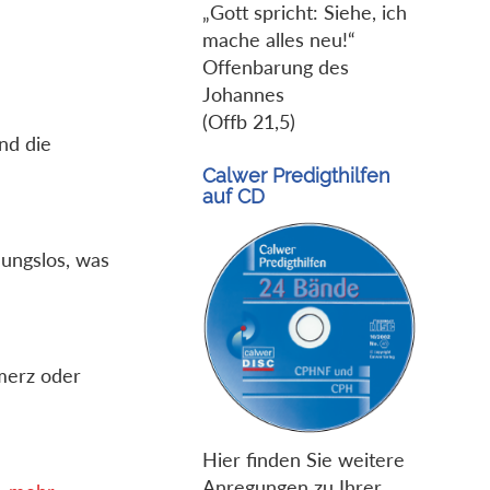
„Gott spricht: Siehe, ich
mache alles neu!“
Offenbarung des
Johannes
(Offb 21,5)
und die
Calwer Predigthilfen
auf CD
ungslos, was
merz oder
Hier finden Sie weitere
Anregungen zu Ihrer