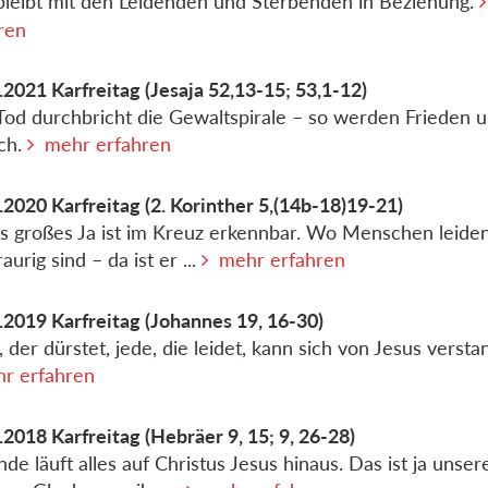
bleibt mit den Leidenden und Sterbenden in Beziehung.
ren
.2021
Karfreitag
(Jesaja 52,13-15; 53,1-12)
Tod durchbricht die Gewaltspirale – so werden Frieden 
ch.
mehr erfahren
.2020
Karfreitag
(2. Korinther 5,(14b-18)19-21)
s großes Ja ist im Kreuz erkennbar. Wo Menschen leiden
aurig sind – da ist er ...
mehr erfahren
.2019
Karfreitag
(Johannes 19, 16-30)
, der dürstet, jede, die leidet, kann sich von Jesus verst
r erfahren
.2018
Karfreitag
(Hebräer 9, 15; 9, 26-28)
de läuft alles auf Christus Jesus hinaus. Das ist ja unser