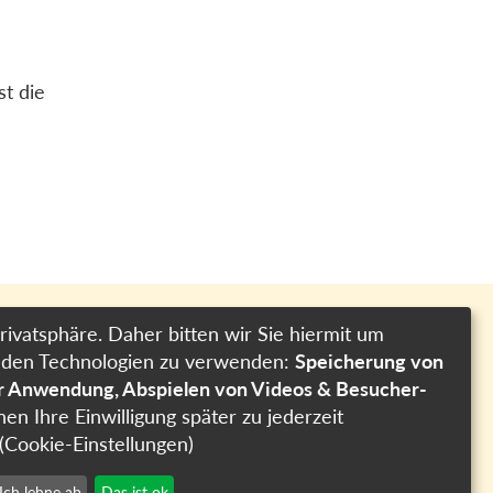
st die
rivatsphäre. Daher bitten wir Sie hiermit um
genden Technologien zu verwenden:
Speicherung von
Impressum
er Anwendung, Abspielen von Videos & Besucher-
Datenschutzerklärung
nen Ihre Einwilligung später zu jederzeit
Cookie-Einstellungen
(Cookie-Einstellungen)
Ich lehne ab
Das ist ok