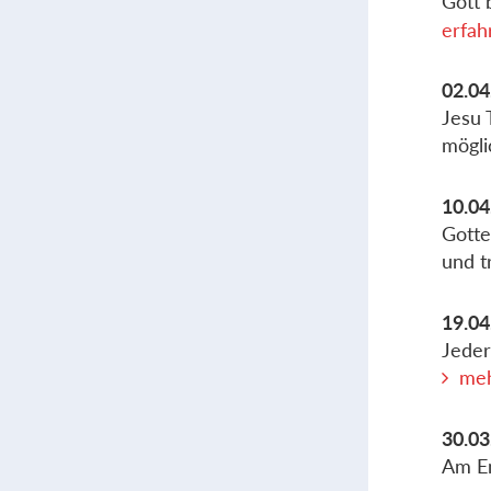
Gott 
erfah
02.04
Jesu 
mögli
10.04
Gotte
und tr
19.04
Jeder
meh
30.03
Am En