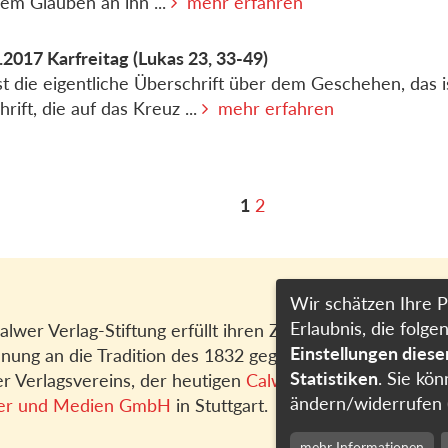
em Glauben an ihn ...
mehr erfahren
.2017
Karfreitag
(Lukas 23, 33-49)
st die eigentliche Überschrift über dem Geschehen, das i
hrift, die auf das Kreuz ...
mehr erfahren
1
2
Wir schätzen Ihre P
Erlaubnis, die fol
alwer Verlag-Stiftung erfüllt ihren Zweck in
Einstellungen dies
nung an die Tradition des 1832 gegründeten
Statistiken
. Sie kön
r Verlagsvereins, der heutigen
Calwer Verlag
ändern/widerrufen 
er und Medien GmbH
in Stuttgart.
mehr Informationen