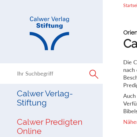
Direkt
Direkt
Startse
zur
zum
Navigation
Inhalt
springen
springen
Orien
Ca
Die C
nach 
Besch
Predi
Calwer Verlag-
Auch 
Stiftung
Verfü
Bibels
Calwer Predigten
Näher
Online