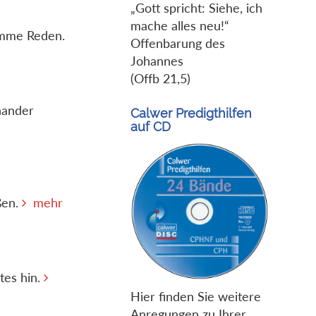
„Gott spricht: Siehe, ich
mache alles neu!“
romme Reden.
Offenbarung des
Johannes
(Offb 21,5)
nander
Calwer Predigthilfen
auf CD
ßen.
mehr
tes hin.
Hier finden Sie weitere
Anregungen zu Ihrer