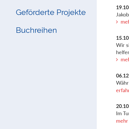
19.10
Geförderte Projekte
Jakob
meh
Buchreihen
15.10
Wir s
helfe
meh
06.12
Währe
erfah
20.10
Im Tu
mehr 