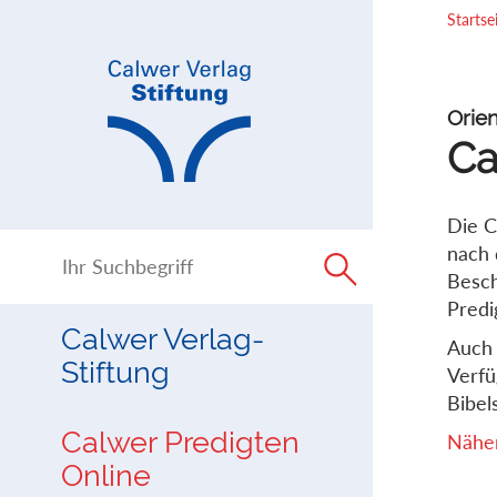
Direkt
Direkt
Startse
zur
zum
Navigation
Inhalt
springen
springen
Orien
Ca
Die C
nach 
Besch
Predi
Calwer Verlag-
Auch 
Stiftung
Verfü
Bibels
Calwer Predigten
Näher
Online