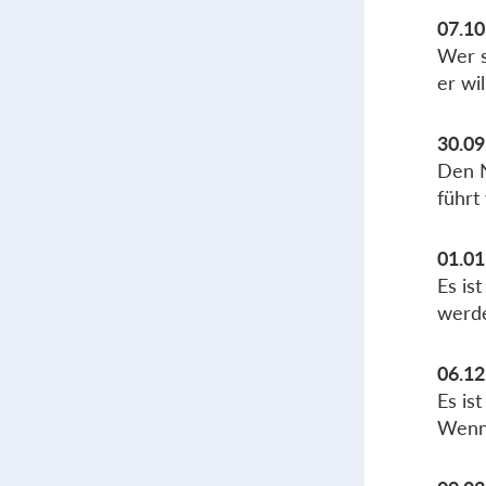
07.10
Wer s
er wil
30.09
Den N
führt
01.01
Es is
werde
06.12
Es is
Wenn 