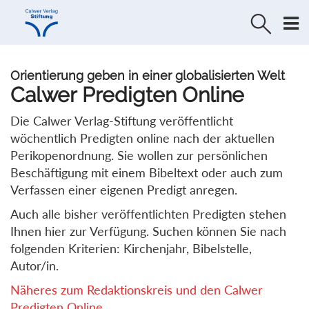
Direkt
Direkt
zur
zum
Navigation
Inhalt
springen
springen
Orientierung geben in einer globalisierten Welt
Calwer Predigten Online
Die Calwer Verlag-Stiftung veröffentlicht
wöchentlich Predigten online nach der aktuellen
Perikopenordnung. Sie wollen zur persönlichen
Beschäftigung mit einem Bibeltext oder auch zum
Verfassen einer eigenen Predigt anregen.
Auch alle bisher veröffentlichten Predigten stehen
Ihnen hier zur Verfügung. Suchen können Sie nach
folgenden Kriterien: Kirchenjahr, Bibelstelle,
Autor/in.
Näheres zum Redaktionskreis und den Calwer
Predigten Online...