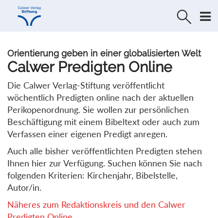
Direkt
Direkt
zur
zum
Navigation
Inhalt
springen
springen
Orientierung geben in einer globalisierten Welt
Calwer Predigten Online
Die Calwer Verlag-Stiftung veröffentlicht
wöchentlich Predigten online nach der aktuellen
Perikopenordnung. Sie wollen zur persönlichen
Beschäftigung mit einem Bibeltext oder auch zum
Verfassen einer eigenen Predigt anregen.
Auch alle bisher veröffentlichten Predigten stehen
Ihnen hier zur Verfügung. Suchen können Sie nach
folgenden Kriterien: Kirchenjahr, Bibelstelle,
Autor/in.
Näheres zum Redaktionskreis und den Calwer
Predigten Online...