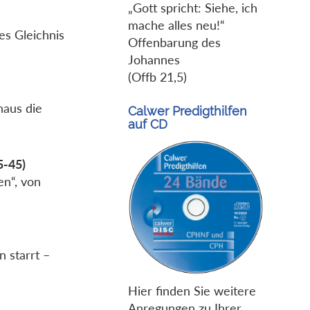
„Gott spricht: Siehe, ich
mache alles neu!“
es Gleichnis
Offenbarung des
Johannes
(Offb 21,5)
haus die
Calwer Predigthilfen
auf CD
5-45)
en“, von
n starrt –
Hier finden Sie weitere
Anregungen zu Ihrer