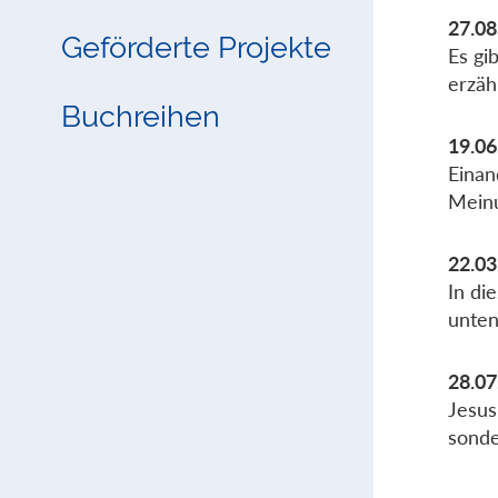
27.08
Geförderte Projekte
Es gi
erzähl
Buchreihen
19.06
Einan
Meinu
22.03
In di
unten
28.07
Jesus
sonde