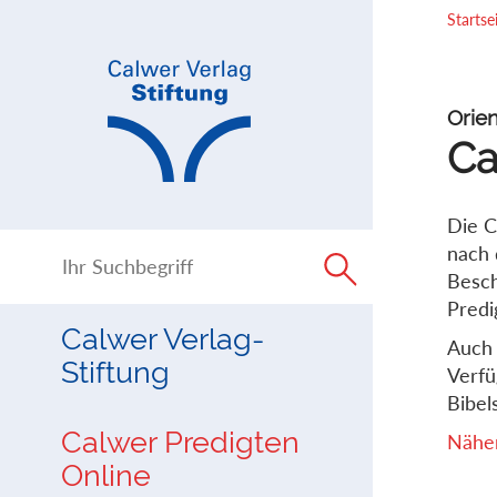
Direkt
Direkt
Startse
zur
zum
Navigation
Inhalt
springen
springen
Orien
Ca
Die C
nach 
Besch
Predi
Calwer Verlag-
Auch 
Stiftung
Verfü
Bibels
Calwer Predigten
Näher
Online