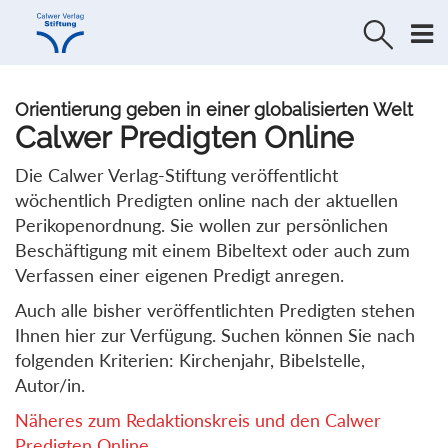
Direkt
Direkt
zur
zum
Navigation
Inhalt
springen
springen
Orientierung geben in einer globalisierten Welt
Calwer Predigten Online
Die Calwer Verlag-Stiftung veröffentlicht
wöchentlich Predigten online nach der aktuellen
Perikopenordnung. Sie wollen zur persönlichen
Beschäftigung mit einem Bibeltext oder auch zum
Verfassen einer eigenen Predigt anregen.
Auch alle bisher veröffentlichten Predigten stehen
Ihnen hier zur Verfügung. Suchen können Sie nach
folgenden Kriterien: Kirchenjahr, Bibelstelle,
Autor/in.
Näheres zum Redaktionskreis und den Calwer
Predigten Online...