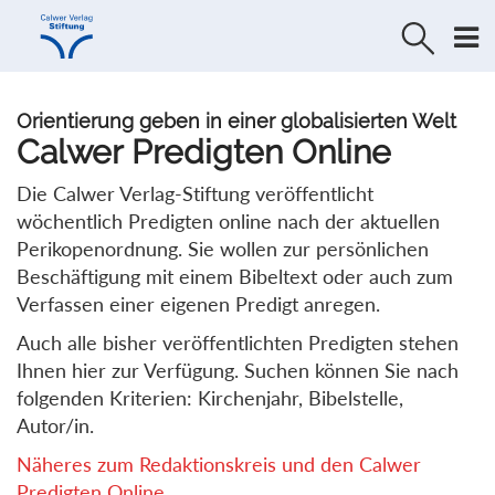
Direkt
Direkt
zur
zum
Navigation
Inhalt
springen
springen
Orientierung geben in einer globalisierten Welt
Calwer Predigten Online
Die Calwer Verlag-Stiftung veröffentlicht
wöchentlich Predigten online nach der aktuellen
Perikopenordnung. Sie wollen zur persönlichen
Beschäftigung mit einem Bibeltext oder auch zum
Verfassen einer eigenen Predigt anregen.
Auch alle bisher veröffentlichten Predigten stehen
Ihnen hier zur Verfügung. Suchen können Sie nach
folgenden Kriterien: Kirchenjahr, Bibelstelle,
Autor/in.
Näheres zum Redaktionskreis und den Calwer
Predigten Online...