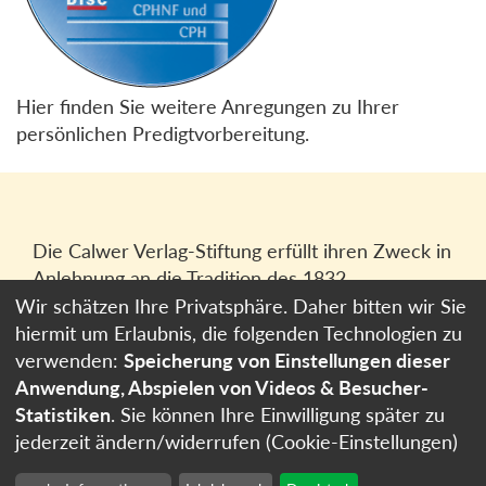
Hier finden Sie weitere Anregungen zu Ihrer
persönlichen Predigtvorbereitung.
Die Calwer Verlag-Stiftung erfüllt ihren Zweck in
Anlehnung an die Tradition des 1832
gegründeten Calwer Verlagsvereins, der
Wir schätzen Ihre Privatsphäre. Daher bitten wir Sie
heutigen
Calwer Verlag Bücher und Medien
hiermit um Erlaubnis, die folgenden Technologien zu
GmbH
in Stuttgart.
verwenden:
Speicherung von Einstellungen dieser
Anwendung, Abspielen von Videos & Besucher-
Impressum
Statistiken
. Sie können Ihre Einwilligung später zu
Datenschutzerklärung
jederzeit ändern/widerrufen (Cookie-Einstellungen)
Cookie-Einstellungen