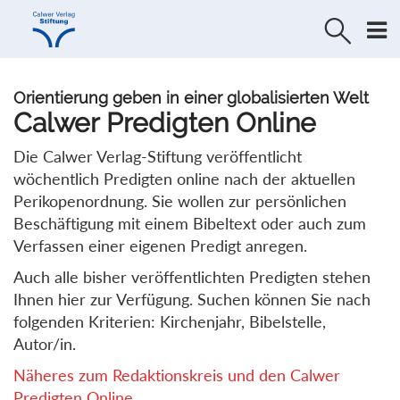
Direkt
Direkt
zur
zum
Navigation
Inhalt
springen
springen
Orientierung geben in einer globalisierten Welt
Calwer Predigten Online
Die Calwer Verlag-Stiftung veröffentlicht
wöchentlich Predigten online nach der aktuellen
Perikopenordnung. Sie wollen zur persönlichen
Beschäftigung mit einem Bibeltext oder auch zum
Verfassen einer eigenen Predigt anregen.
Auch alle bisher veröffentlichten Predigten stehen
Ihnen hier zur Verfügung. Suchen können Sie nach
folgenden Kriterien: Kirchenjahr, Bibelstelle,
Autor/in.
Näheres zum Redaktionskreis und den Calwer
Predigten Online...