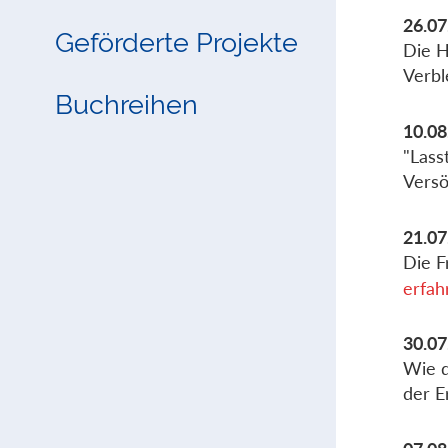
26.07
Geförderte Projekte
Die H
Verb
Buchreihen
10.08
"Lass
Vers
21.07
Die F
erfah
30.07
Wie d
der 