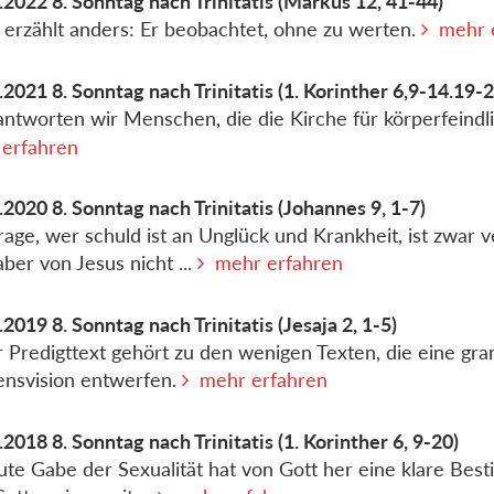
.2022
8. Sonntag nach Trinitatis
(Markus 12, 41-44)
 erzählt anders: Er beobachtet, ohne zu werten.
mehr 
.2021
8. Sonntag nach Trinitatis
(1. Korinther 6,9-14.19-2
ntworten wir Menschen, die die Kirche für körperfeindl
erfahren
.2020
8. Sonntag nach Trinitatis
(Johannes 9, 1-7)
rage, wer schuld ist an Unglück und Krankheit, ist zwar v
aber von Jesus nicht ...
mehr erfahren
.2019
8. Sonntag nach Trinitatis
(Jesaja 2, 1-5)
 Predigttext gehört zu den wenigen Texten, die eine gra
ensvision entwerfen.
mehr erfahren
.2018
8. Sonntag nach Trinitatis
(1. Korinther 6, 9-20)
ute Gabe der Sexualität hat von Gott her eine klare Bes