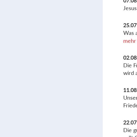
07.08
Jesus
25.07
Was a
mehr 
02.08
Die F
wird 
11.08
Unser
Fried
22.07
Die g