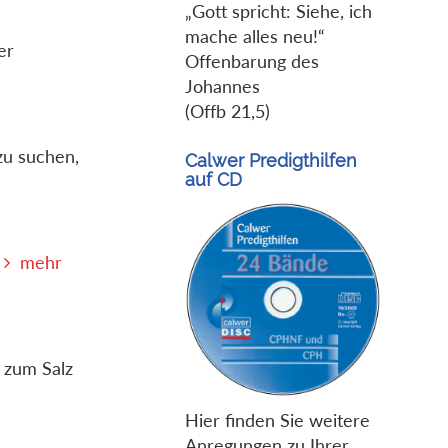
„Gott spricht: Siehe, ich
mache alles neu!“
er
Offenbarung des
Johannes
(Offb 21,5)
zu suchen,
Calwer Predigthilfen
auf CD
.
mehr
 zum Salz
Hier finden Sie weitere
Anregungen zu Ihrer