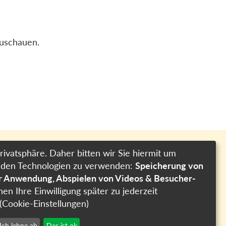
zuschauen.
rivatsphäre. Daher bitten wir Sie hiermit um
genden Technologien zu verwenden:
Speicherung von
Impressum
er Anwendung, Abspielen von Videos & Besucher-
Datenschutzerklärung
nen Ihre Einwilligung später zu jederzeit
Cookie-Einstellungen
(Cookie-Einstellungen)
Ich lehne ab
Das ist ok