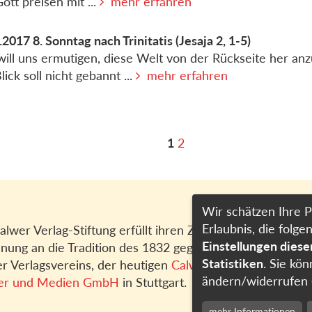
Gott preisen mit ...
mehr erfahren
.2017
8. Sonntag nach Trinitatis
(Jesaja 2, 1-5)
will uns ermutigen, diese Welt von der Rückseite her an
lick soll nicht gebannt ...
mehr erfahren
1
2
Wir schätzen Ihre P
Erlaubnis, die fol
alwer Verlag-Stiftung erfüllt ihren Zweck in
Einstellungen dies
nung an die Tradition des 1832 gegründeten
Statistiken
. Sie kön
r Verlagsvereins, der heutigen
Calwer Verlag
ändern/widerrufen 
er und Medien GmbH
in Stuttgart.
mehr Informationen