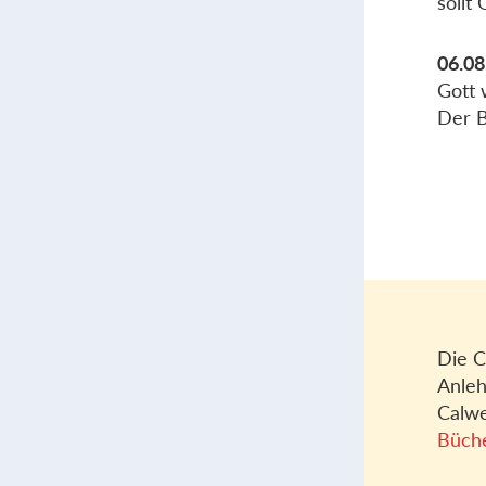
sollt 
06.08
Gott 
Der B
Die C
Anleh
Calwe
Büch