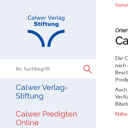
Direkt
Direkt
Startse
zur
zum
Navigation
Inhalt
springen
springen
Orien
Ca
Die C
nach 
Besch
Predi
Calwer Verlag-
Auch 
Stiftung
Verfü
Bibels
Calwer Predigten
Näher
Online