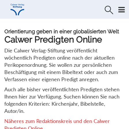
Direkt
Direkt
zur
zum
Navigation
Inhalt
springen
springen
Orientierung geben in einer globalisierten Welt
Calwer Predigten Online
Die Calwer Verlag-Stiftung veröffentlicht
wöchentlich Predigten online nach der aktuellen
Perikopenordnung. Sie wollen zur persönlichen
Beschäftigung mit einem Bibeltext oder auch zum
Verfassen einer eigenen Predigt anregen.
Auch alle bisher veröffentlichten Predigten stehen
Ihnen hier zur Verfügung. Suchen können Sie nach
folgenden Kriterien: Kirchenjahr, Bibelstelle,
Autor/in.
Näheres zum Redaktionskreis und den Calwer
Predigten Online...