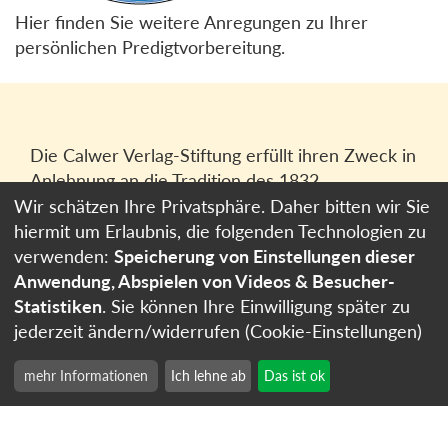
Hier finden Sie weitere Anregungen zu Ihrer
persönlichen Predigtvorbereitung.
Die Calwer Verlag-Stiftung erfüllt ihren Zweck in
Anlehnung an die Tradition des 1832
gegründeten Calwer Verlagsvereins, der
Wir schätzen Ihre Privatsphäre. Daher bitten wir Sie
heutigen
Calwer Verlag Bücher und Medien
hiermit um Erlaubnis, die folgenden Technologien zu
GmbH
in Stuttgart.
verwenden:
Speicherung von Einstellungen dieser
Anwendung, Abspielen von Videos & Besucher-
Impressum
Statistiken
. Sie können Ihre Einwilligung später zu
Datenschutzerklärung
jederzeit ändern/widerrufen (Cookie-Einstellungen)
Cookie-Einstellungen
mehr Informationen
Ich lehne ab
Das ist ok