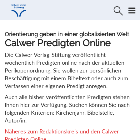
Direkt
Direkt
zur
zum
Navigation
Inhalt
springen
springen
Orientierung geben in einer globalisierten Welt
Calwer Predigten Online
Die Calwer Verlag-Stiftung veröffentlicht
wöchentlich Predigten online nach der aktuellen
Perikopenordnung. Sie wollen zur persönlichen
Beschäftigung mit einem Bibeltext oder auch zum
Verfassen einer eigenen Predigt anregen.
Auch alle bisher veröffentlichten Predigten stehen
Ihnen hier zur Verfügung. Suchen können Sie nach
folgenden Kriterien: Kirchenjahr, Bibelstelle,
Autor/in.
Näheres zum Redaktionskreis und den Calwer
Predigten Online...