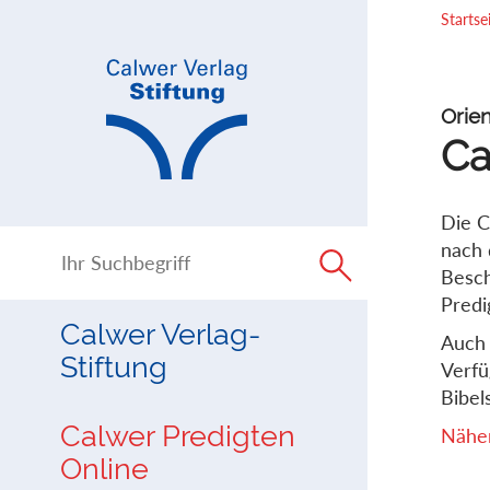
Direkt
Direkt
Startse
zur
zum
Navigation
Inhalt
springen
springen
Orien
Ca
Die C
nach 
Besch
Predi
Calwer Verlag-
Auch 
Stiftung
Verfü
Bibels
Calwer Predigten
Näher
Online