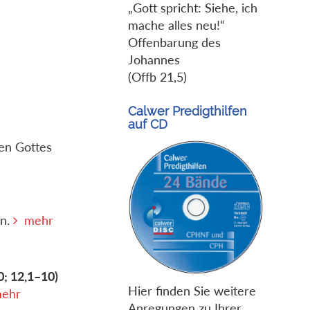
„Gott spricht: Siehe, ich
mache alles neu!“
Offenbarung des
Johannes
(Offb 21,5)
Calwer Predigthilfen
auf CD
gen Gottes
en.
mehr
0; 12,1–10)
Hier finden Sie weitere
ehr
Anregungen zu Ihrer