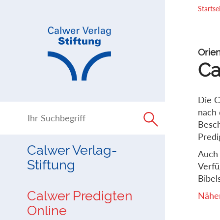
Direkt
Direkt
Startse
zur
zum
Navigation
Inhalt
springen
springen
Orien
Ca
Die C
nach 
Besch
Predi
Calwer Verlag-
Auch 
Stiftung
Verfü
Bibels
Calwer Predigten
Näher
Online