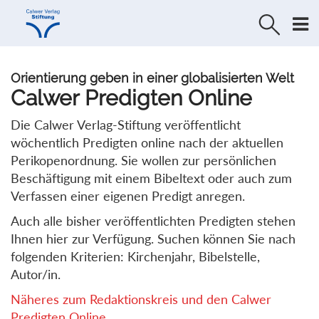
Direkt
Direkt
zur
zum
Navigation
Inhalt
springen
springen
Orientierung geben in einer globalisierten Welt
Calwer Predigten Online
Die Calwer Verlag-Stiftung veröffentlicht
wöchentlich Predigten online nach der aktuellen
Perikopenordnung. Sie wollen zur persönlichen
Beschäftigung mit einem Bibeltext oder auch zum
Verfassen einer eigenen Predigt anregen.
Auch alle bisher veröffentlichten Predigten stehen
Ihnen hier zur Verfügung. Suchen können Sie nach
folgenden Kriterien: Kirchenjahr, Bibelstelle,
Autor/in.
Näheres zum Redaktionskreis und den Calwer
Predigten Online...