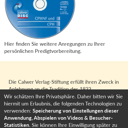
Hier finden Sie weitere Anregungen zu Ihrer
persönlichen Predigtvorbereitung.
Die Calwer Verlag-Stiftung erfüllt ihren Zweck in
Anlehnung an die Tradition des 1832
gegründeten Calwer Verlagsvereins, der
Wir schätzen Ihre Privatsphäre. Daher bitten wir Sie
heutigen
Calwer Verlag Bücher und Medien
hiermit um Erlaubnis, die folgenden Technologien zu
GmbH
in Stuttgart.
verwenden:
Speicherung von Einstellungen dieser
Anwendung, Abspielen von Videos & Besucher-
Impressum
Statistiken
. Sie können Ihre Einwilligung später zu
Datenschutzerklärung