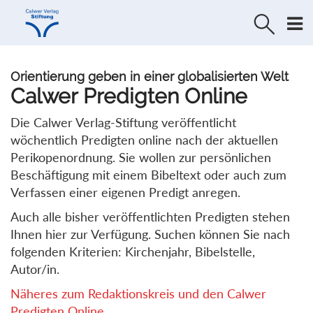
Direkt
Direkt
zur
zum
Navigation
Inhalt
springen
springen
Orientierung geben in einer globalisierten Welt
Calwer Predigten Online
Die Calwer Verlag-Stiftung veröffentlicht
wöchentlich Predigten online nach der aktuellen
Perikopenordnung. Sie wollen zur persönlichen
Beschäftigung mit einem Bibeltext oder auch zum
Verfassen einer eigenen Predigt anregen.
Auch alle bisher veröffentlichten Predigten stehen
Ihnen hier zur Verfügung. Suchen können Sie nach
folgenden Kriterien: Kirchenjahr, Bibelstelle,
Autor/in.
Näheres zum Redaktionskreis und den Calwer
Predigten Online...