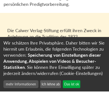
persönlichen Predigtvorbereitung.
Die Calwer Verlag-Stiftung erfüllt ihren Zweck in
Anlehnung an die Tradition des 1832
gegründeten Calwer Verlagsvereins, der
Wir schätzen Ihre Privatsphäre. Daher bitten wir Sie
heutigen
Calwer Verlag Bücher und Medien
hiermit um Erlaubnis, die folgenden Technologien zu
GmbH
in Stuttgart.
verwenden:
Speicherung von Einstellungen dieser
Anwendung, Abspielen von Videos & Besucher-
Impressum
Statistiken
. Sie können Ihre Einwilligung später zu
Datenschutzerklärung
jederzeit ändern/widerrufen (Cookie-Einstellungen)
Cookie-Einstellungen
mehr Informationen
Ich lehne ab
Das ist ok