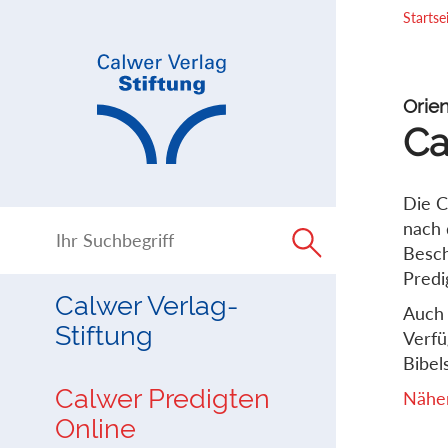
Direkt
Direkt
Startse
zur
zum
Navigation
Inhalt
springen
springen
Orien
Ca
Die C
nach 
Besch
Predi
Calwer Verlag-
Auch 
Stiftung
Verfü
Bibels
Calwer Predigten
Näher
Online