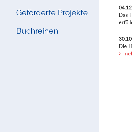
04.12
Geförderte Projekte
Das H
erfül
Buchreihen
30.10
Die L
meh