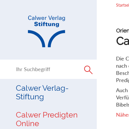
Direkt
Direkt
Startse
zur
zum
Navigation
Inhalt
springen
springen
Orien
Ca
Die C
nach 
Besch
Predi
Calwer Verlag-
Auch 
Stiftung
Verfü
Bibels
Calwer Predigten
Näher
Online