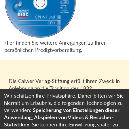
Hier finden Sie weitere Anregungen zu Ihrer
persönlichen Predigtvorbereitung.
Die Calwer Verlag-Stiftung erfüllt ihren Zweck in
Anlehnung an die Tradition des 1832
gegründeten Calwer Verlagsvereins, der
Wir schätzen Ihre Privatsphäre. Daher bitten wir Sie
heutigen
Calwer Verlag Bücher und Medien
hiermit um Erlaubnis, die folgenden Technologien zu
GmbH
in Stuttgart.
verwenden:
Speicherung von Einstellungen dieser
Anwendung, Abspielen von Videos & Besucher-
Impressum
Statistiken
. Sie können Ihre Einwilligung später zu
Datenschutzerklärung