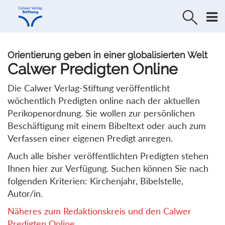
Direkt
Direkt
zur
zum
Navigation
Inhalt
springen
springen
Orientierung geben in einer globalisierten Welt
Calwer Predigten Online
Die Calwer Verlag-Stiftung veröffentlicht
wöchentlich Predigten online nach der aktuellen
Perikopenordnung. Sie wollen zur persönlichen
Beschäftigung mit einem Bibeltext oder auch zum
Verfassen einer eigenen Predigt anregen.
Auch alle bisher veröffentlichten Predigten stehen
Ihnen hier zur Verfügung. Suchen können Sie nach
folgenden Kriterien: Kirchenjahr, Bibelstelle,
Autor/in.
Näheres zum Redaktionskreis und den Calwer
Predigten Online...