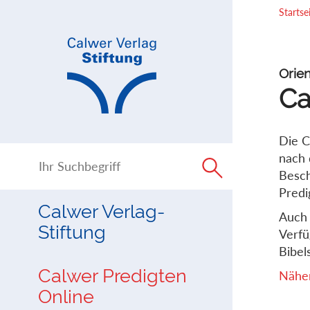
Direkt
Direkt
Startse
zur
zum
Navigation
Inhalt
springen
springen
Orien
Ca
Die C
nach 
Besch
Predi
Calwer Verlag-
Auch 
Stiftung
Verfü
Bibels
Calwer Predigten
Näher
Online