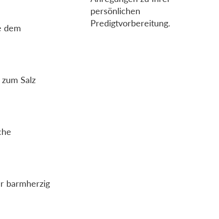
persönlichen
Predigtvorbereitung.
e dem
 zum Salz
che
er barmherzig