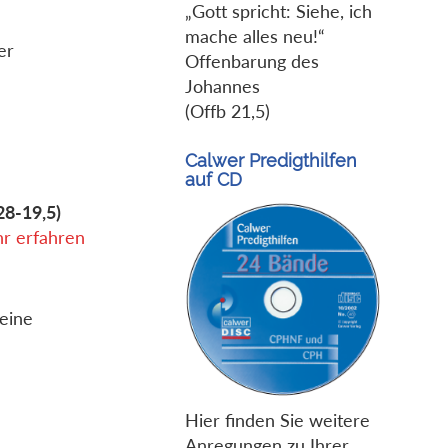
„Gott spricht: Siehe, ich
mache alles neu!“
er
Offenbarung des
Johannes
(Offb 21,5)
Calwer Predigthilfen
auf CD
28-19,5)
r erfahren
 eine
Hier finden Sie weitere
Anregungen zu Ihrer