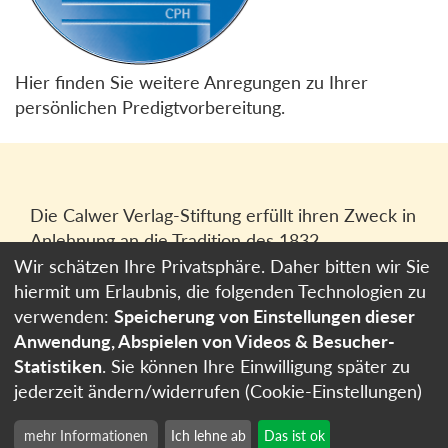
Hier finden Sie weitere Anregungen zu Ihrer
persönlichen Predigtvorbereitung.
Die Calwer Verlag-Stiftung erfüllt ihren Zweck in
Anlehnung an die Tradition des 1832
gegründeten Calwer Verlagsvereins, der
Wir schätzen Ihre Privatsphäre. Daher bitten wir Sie
heutigen
Calwer Verlag Bücher und Medien
hiermit um Erlaubnis, die folgenden Technologien zu
GmbH
in Stuttgart.
verwenden:
Speicherung von Einstellungen dieser
Anwendung, Abspielen von Videos & Besucher-
Impressum
Statistiken
. Sie können Ihre Einwilligung später zu
Datenschutzerklärung
jederzeit ändern/widerrufen (Cookie-Einstellungen)
Cookie-Einstellungen
mehr Informationen
Ich lehne ab
Das ist ok