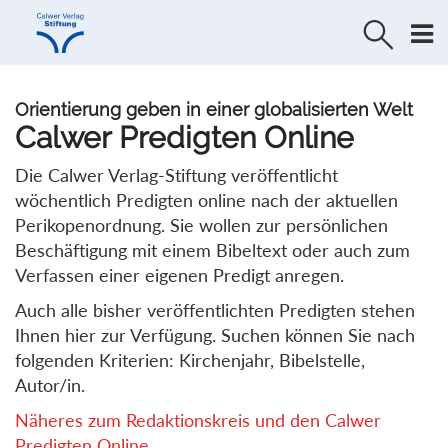
Direkt
Direkt
zur
zum
Navigation
Inhalt
springen
springen
Orientierung geben in einer globalisierten Welt
Calwer Predigten Online
Die Calwer Verlag-Stiftung veröffentlicht
wöchentlich Predigten online nach der aktuellen
Perikopenordnung. Sie wollen zur persönlichen
Beschäftigung mit einem Bibeltext oder auch zum
Verfassen einer eigenen Predigt anregen.
Auch alle bisher veröffentlichten Predigten stehen
Ihnen hier zur Verfügung. Suchen können Sie nach
folgenden Kriterien: Kirchenjahr, Bibelstelle,
Autor/in.
Näheres zum Redaktionskreis und den Calwer
Predigten Online...