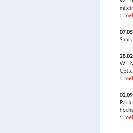
Wir f
mitei
meh
07.05
Sauls
28.02
Wir M
Gotte
meh
02.09
Paulu
höchs
meh