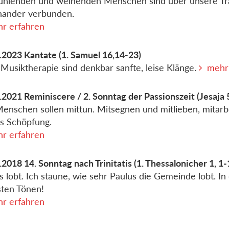
ühlenden und weinenden Menschen sind über unsere T
nander verbunden.
r erfahren
.2023
Kantate
(1. Samuel 16,14-23)
 Musiktherapie sind denkbar sanfte, leise Klänge.
mehr
.2021
Reminiscere / 2. Sonntag der Passionszeit
(Jesaja 
enschen sollen mittun. Mitsegnen und mitlieben, mitarb
s Schöpfung.
r erfahren
.2018
14. Sonntag nach Trinitatis
(1. Thessalonicher 1, 1-
s lobt. Ich staune, wie sehr Paulus die Gemeinde lobt. In
ten Tönen!
r erfahren