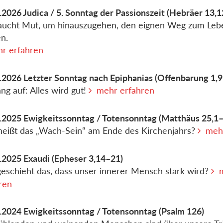
.2026
Judica / 5. Sonntag der Passionszeit
(Hebräer 13,1
aucht Mut, um hinauszugehen, den eignen Weg zum Leb
n.
r erfahren
.2026
Letzter Sonntag nach Epiphanias
(Offenbarung 1,9
ng auf: Alles wird gut!
mehr erfahren
.2025
Ewigkeitssonntag / Totensonntag
(Matthäus 25,1
eißt das „Wach-Sein“ am Ende des Kirchenjahrs?
meh
.2025
Exaudi
(Epheser 3,14–21)
eschieht das, dass unser innerer Mensch stark wird?
ren
.2024
Ewigkeitssonntag / Totensonntag
(Psalm 126)