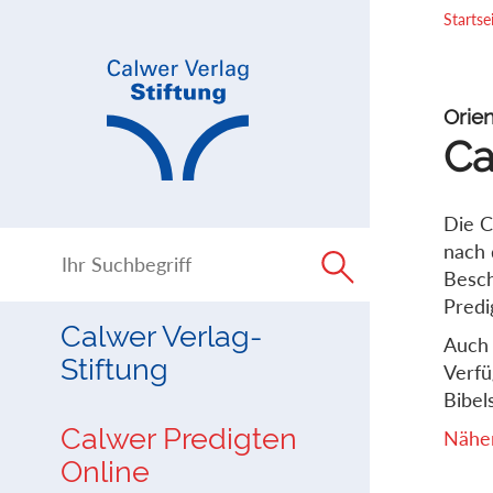
Direkt
Direkt
Startse
zur
zum
Navigation
Inhalt
springen
springen
Orien
Ca
Die C
nach 
Besch
Predi
Calwer Verlag-
Auch 
Stiftung
Verfü
Bibels
Calwer Predigten
Näher
Online