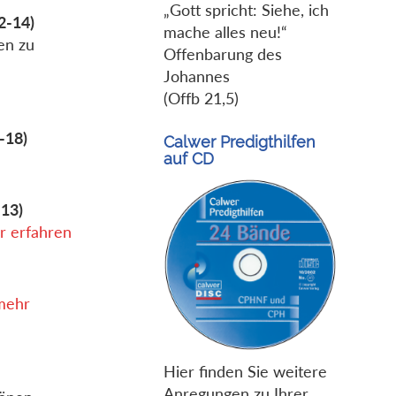
„Gott spricht: Siehe, ich
2-14)
mache alles neu!“
en zu
Offenbarung des
Johannes
(Offb 21,5)
-18)
Calwer Predigthilfen
auf CD
–13)
r erfahren
mehr
Hier finden Sie weitere
Anregungen zu Ihrer