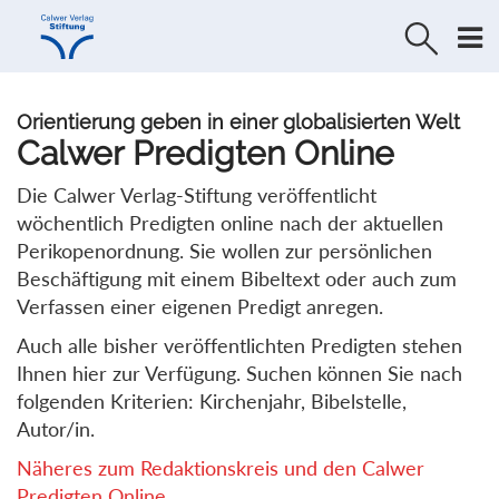
Direkt
Direkt
zur
zum
Navigation
Inhalt
springen
springen
Orientierung geben in einer globalisierten Welt
Calwer Predigten Online
Die Calwer Verlag-Stiftung veröffentlicht
wöchentlich Predigten online nach der aktuellen
Perikopenordnung. Sie wollen zur persönlichen
Beschäftigung mit einem Bibeltext oder auch zum
Verfassen einer eigenen Predigt anregen.
Auch alle bisher veröffentlichten Predigten stehen
Ihnen hier zur Verfügung. Suchen können Sie nach
folgenden Kriterien: Kirchenjahr, Bibelstelle,
Autor/in.
Näheres zum Redaktionskreis und den Calwer
Predigten Online...