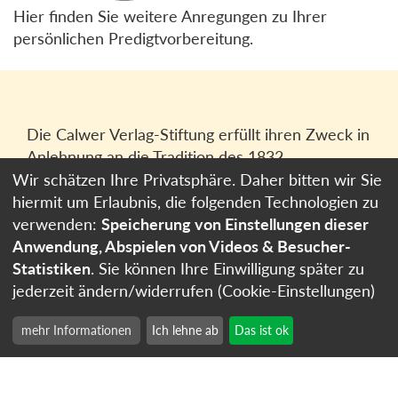
Hier finden Sie weitere Anregungen zu Ihrer
persönlichen Predigtvorbereitung.
Die Calwer Verlag-Stiftung erfüllt ihren Zweck in
Anlehnung an die Tradition des 1832
gegründeten Calwer Verlagsvereins, der
Wir schätzen Ihre Privatsphäre. Daher bitten wir Sie
heutigen
Calwer Verlag Bücher und Medien
hiermit um Erlaubnis, die folgenden Technologien zu
GmbH
in Stuttgart.
verwenden:
Speicherung von Einstellungen dieser
Anwendung, Abspielen von Videos & Besucher-
Impressum
Statistiken
. Sie können Ihre Einwilligung später zu
Datenschutzerklärung
jederzeit ändern/widerrufen (Cookie-Einstellungen)
Cookie-Einstellungen
mehr Informationen
Ich lehne ab
Das ist ok