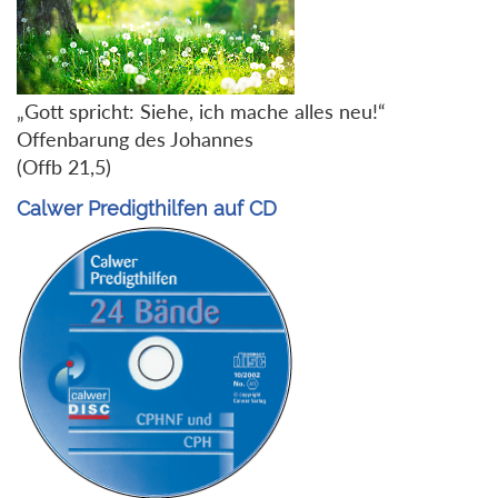
„Gott spricht: Siehe, ich mache alles neu!“
Offenbarung des Johannes
(Offb 21,5)
Calwer Predigthilfen auf CD