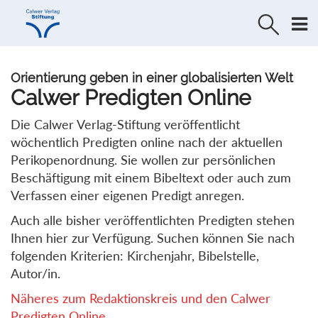
Direkt
Direkt
zur
zum
Navigation
Inhalt
springen
springen
Orientierung geben in einer globalisierten Welt
Calwer Predigten Online
Die Calwer Verlag-Stiftung veröffentlicht
wöchentlich Predigten online nach der aktuellen
Perikopenordnung. Sie wollen zur persönlichen
Beschäftigung mit einem Bibeltext oder auch zum
Verfassen einer eigenen Predigt anregen.
Auch alle bisher veröffentlichten Predigten stehen
Ihnen hier zur Verfügung. Suchen können Sie nach
folgenden Kriterien: Kirchenjahr, Bibelstelle,
Autor/in.
Näheres zum Redaktionskreis und den Calwer
Predigten Online...