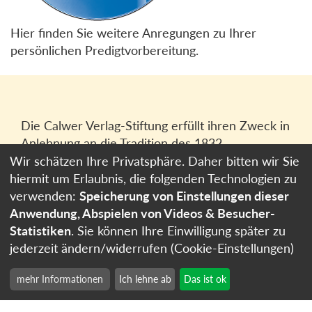
Hier finden Sie weitere Anregungen zu Ihrer
persönlichen Predigtvorbereitung.
Die Calwer Verlag-Stiftung erfüllt ihren Zweck in
Anlehnung an die Tradition des 1832
gegründeten Calwer Verlagsvereins, der
Wir schätzen Ihre Privatsphäre. Daher bitten wir Sie
heutigen
Calwer Verlag Bücher und Medien
hiermit um Erlaubnis, die folgenden Technologien zu
GmbH
in Stuttgart.
verwenden:
Speicherung von Einstellungen dieser
Anwendung, Abspielen von Videos & Besucher-
Impressum
Statistiken
. Sie können Ihre Einwilligung später zu
Datenschutzerklärung
jederzeit ändern/widerrufen (Cookie-Einstellungen)
Cookie-Einstellungen
mehr Informationen
Ich lehne ab
Das ist ok