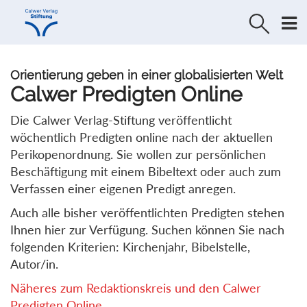
Direkt
Direkt
zur
zum
Navigation
Inhalt
springen
springen
Orientierung geben in einer globalisierten Welt
Calwer Predigten Online
Die Calwer Verlag-Stiftung veröffentlicht
wöchentlich Predigten online nach der aktuellen
Perikopenordnung. Sie wollen zur persönlichen
Beschäftigung mit einem Bibeltext oder auch zum
Verfassen einer eigenen Predigt anregen.
Auch alle bisher veröffentlichten Predigten stehen
Ihnen hier zur Verfügung. Suchen können Sie nach
folgenden Kriterien: Kirchenjahr, Bibelstelle,
Autor/in.
Näheres zum Redaktionskreis und den Calwer
Predigten Online...