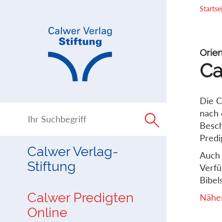
Direkt
Direkt
Startse
zur
zum
Navigation
Inhalt
springen
springen
Orien
Ca
Die C
nach 
Besch
Predi
Calwer Verlag-
Auch 
Stiftung
Verfü
Bibels
Calwer Predigten
Näher
Online