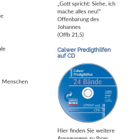
„Gott spricht: Siehe, ich
mache alles neu!“
ie
Offenbarung des
Johannes
(Offb 21,5)
ale
Calwer Predigthilfen
auf CD
ne Menschen
Hier finden Sie weitere
Anregungen zu Ihrer