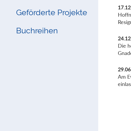
17.12
Geförderte Projekte
Hoffn
Resig
Buchreihen
24.12
Die h
Gnade
29.06
Am Ev
einla