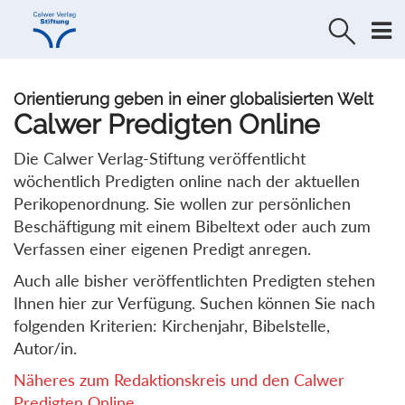
Direkt
Direkt
zur
zum
Navigation
Inhalt
springen
springen
Orientierung geben in einer globalisierten Welt
Calwer Predigten Online
Die Calwer Verlag-Stiftung veröffentlicht
wöchentlich Predigten online nach der aktuellen
Perikopenordnung. Sie wollen zur persönlichen
Beschäftigung mit einem Bibeltext oder auch zum
Verfassen einer eigenen Predigt anregen.
Auch alle bisher veröffentlichten Predigten stehen
Ihnen hier zur Verfügung. Suchen können Sie nach
folgenden Kriterien: Kirchenjahr, Bibelstelle,
Autor/in.
Näheres zum Redaktionskreis und den Calwer
Predigten Online...