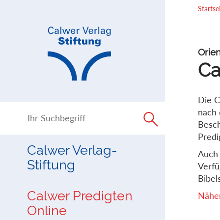
Direkt
Direkt
Startse
zur
zum
Navigation
Inhalt
springen
springen
Orien
Ca
Die C
nach 
Besch
Predi
Calwer Verlag-
Auch 
Stiftung
Verfü
Bibels
Calwer Predigten
Näher
Online