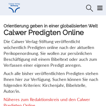
Direkt
Direkt
zur
zum
Navigation
Inhalt
springen
springen
Orientierung geben in einer globalisierten Welt
Calwer Predigten Online
Die Calwer Verlag-Stiftung veröffentlicht
wöchentlich Predigten online nach der aktuellen
Perikopenordnung. Sie wollen zur persönlichen
Beschäftigung mit einem Bibeltext oder auch zum
Verfassen einer eigenen Predigt anregen.
Auch alle bisher veröffentlichten Predigten stehen
Ihnen hier zur Verfügung. Suchen können Sie nach
folgenden Kriterien: Kirchenjahr, Bibelstelle,
Autor/in.
Näheres zum Redaktionskreis und den Calwer
Predigten Online...