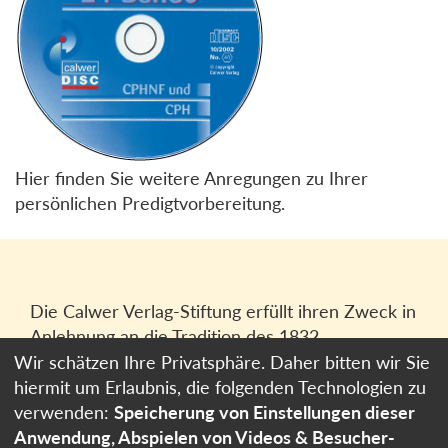
Hier finden Sie weitere Anregungen zu Ihrer
persönlichen Predigtvorbereitung.
Die Calwer Verlag-Stiftung erfüllt ihren Zweck in
Anlehnung an die Tradition des 1832
gegründeten Calwer Verlagsvereins, der
Wir schätzen Ihre Privatsphäre. Daher bitten wir Sie
heutigen
Calwer Verlag Bücher und Medien
hiermit um Erlaubnis, die folgenden Technologien zu
GmbH
in Stuttgart.
verwenden:
Speicherung von Einstellungen dieser
Anwendung, Abspielen von Videos & Besucher-
Impressum