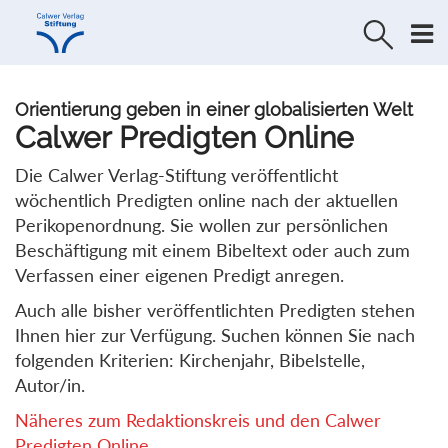
Direkt
Direkt
zur
zum
Navigation
Inhalt
springen
springen
Orientierung geben in einer globalisierten Welt
Calwer Predigten Online
Die Calwer Verlag-Stiftung veröffentlicht
wöchentlich Predigten online nach der aktuellen
Perikopenordnung. Sie wollen zur persönlichen
Beschäftigung mit einem Bibeltext oder auch zum
Verfassen einer eigenen Predigt anregen.
Auch alle bisher veröffentlichten Predigten stehen
Ihnen hier zur Verfügung. Suchen können Sie nach
folgenden Kriterien: Kirchenjahr, Bibelstelle,
Autor/in.
Näheres zum Redaktionskreis und den Calwer
Predigten Online...