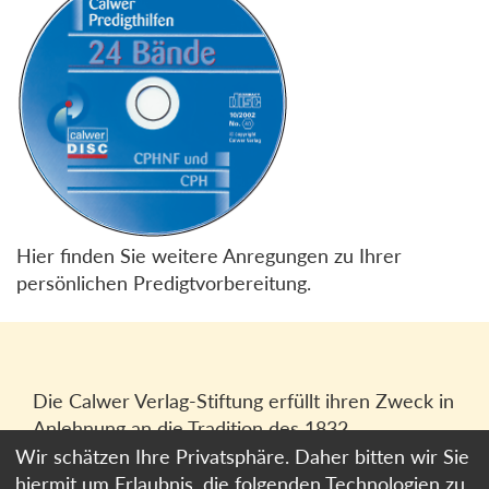
Hier finden Sie weitere Anregungen zu Ihrer
persönlichen Predigtvorbereitung.
Die Calwer Verlag-Stiftung erfüllt ihren Zweck in
Anlehnung an die Tradition des 1832
gegründeten Calwer Verlagsvereins, der
Wir schätzen Ihre Privatsphäre. Daher bitten wir Sie
heutigen
Calwer Verlag Bücher und Medien
hiermit um Erlaubnis, die folgenden Technologien zu