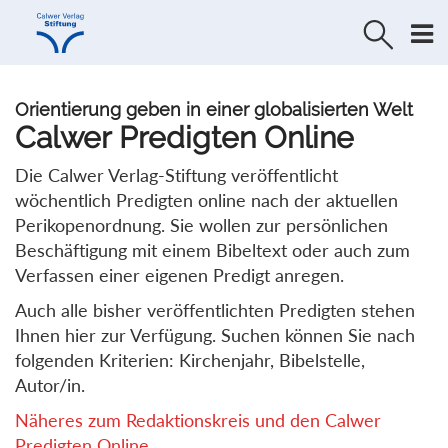
Direkt
Direkt
zur
zum
Navigation
Inhalt
springen
springen
Orientierung geben in einer globalisierten Welt
Calwer Predigten Online
Die Calwer Verlag-Stiftung veröffentlicht
wöchentlich Predigten online nach der aktuellen
Perikopenordnung. Sie wollen zur persönlichen
Beschäftigung mit einem Bibeltext oder auch zum
Verfassen einer eigenen Predigt anregen.
Auch alle bisher veröffentlichten Predigten stehen
Ihnen hier zur Verfügung. Suchen können Sie nach
folgenden Kriterien: Kirchenjahr, Bibelstelle,
Autor/in.
Näheres zum Redaktionskreis und den Calwer
Predigten Online...