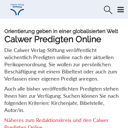
Direkt
Direkt
zur
zum
Navigation
Inhalt
springen
springen
Orientierung geben in einer globalisierten Welt
Calwer Predigten Online
Die Calwer Verlag-Stiftung veröffentlicht
wöchentlich Predigten online nach der aktuellen
Perikopenordnung. Sie wollen zur persönlichen
Beschäftigung mit einem Bibeltext oder auch zum
Verfassen einer eigenen Predigt anregen.
Auch alle bisher veröffentlichten Predigten stehen
Ihnen hier zur Verfügung. Suchen können Sie nach
folgenden Kriterien: Kirchenjahr, Bibelstelle,
Autor/in.
Näheres zum Redaktionskreis und den Calwer
Predigten Online...