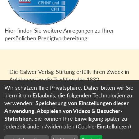
Hier finden Sie weitere Anregungen zu Ihrer
persönlichen Predigtvorbereitung.
Die Calwer Verlag-Stiftung erfüllt ihren Zweck in
Anlehnung an die Tradition des 1832
gegründeten Calwer Verlagsvereins, der
Wir schätzen Ihre Privatsphäre. Daher bitten wir Sie
heutigen
Calwer Verlag Bücher und Medien
hiermit um Erlaubnis, die folgenden Technologien zu
GmbH
in Stuttgart.
verwenden:
Speicherung von Einstellungen dieser
Anwendung, Abspielen von Videos & Besucher-
Impressum
Statistiken
. Sie können Ihre Einwilligung später zu
Datenschutzerklärung
jederzeit ändern/widerrufen (Cookie-Einstellungen)
Cookie-Einstellungen