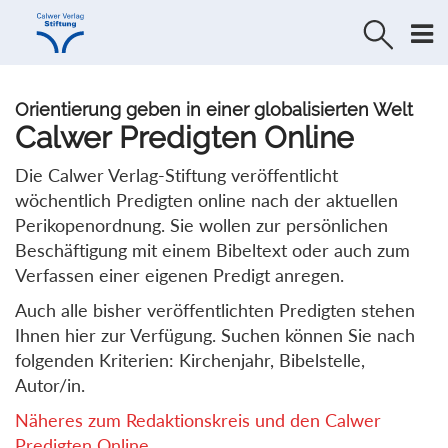
Direkt
Direkt
zur
zum
Navigation
Inhalt
springen
springen
Orientierung geben in einer globalisierten Welt
Calwer Predigten Online
Die Calwer Verlag-Stiftung veröffentlicht
wöchentlich Predigten online nach der aktuellen
Perikopenordnung. Sie wollen zur persönlichen
Beschäftigung mit einem Bibeltext oder auch zum
Verfassen einer eigenen Predigt anregen.
Auch alle bisher veröffentlichten Predigten stehen
Ihnen hier zur Verfügung. Suchen können Sie nach
folgenden Kriterien: Kirchenjahr, Bibelstelle,
Autor/in.
Näheres zum Redaktionskreis und den Calwer
Predigten Online...