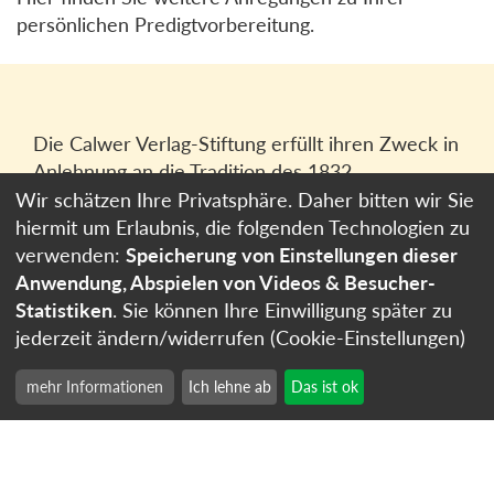
persönlichen Predigtvorbereitung.
Die Calwer Verlag-Stiftung erfüllt ihren Zweck in
Anlehnung an die Tradition des 1832
gegründeten Calwer Verlagsvereins, der
Wir schätzen Ihre Privatsphäre. Daher bitten wir Sie
heutigen
Calwer Verlag Bücher und Medien
hiermit um Erlaubnis, die folgenden Technologien zu
GmbH
in Stuttgart.
verwenden:
Speicherung von Einstellungen dieser
Anwendung, Abspielen von Videos & Besucher-
Impressum
Statistiken
. Sie können Ihre Einwilligung später zu
Datenschutzerklärung
jederzeit ändern/widerrufen (Cookie-Einstellungen)
Cookie-Einstellungen
mehr Informationen
Ich lehne ab
Das ist ok