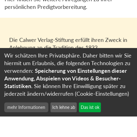
persönlichen Predigtvorbereitung.
Die Calwer Verlag-Stiftung erfüllt ihren Zweck in
Anlehnung an die Tradition des 1832
gegründeten Calwer Verlagsvereins, der
Wir schätzen Ihre Privatsphäre. Daher bitten wir Sie
heutigen
Calwer Verlag Bücher und Medien
hiermit um Erlaubnis, die folgenden Technologien zu
GmbH
in Stuttgart.
verwenden:
Speicherung von Einstellungen dieser
Anwendung, Abspielen von Videos & Besucher-
Impressum
Statistiken
. Sie können Ihre Einwilligung später zu
Datenschutzerklärung
jederzeit ändern/widerrufen (Cookie-Einstellungen)
Cookie-Einstellungen
mehr Informationen
Ich lehne ab
Das ist ok