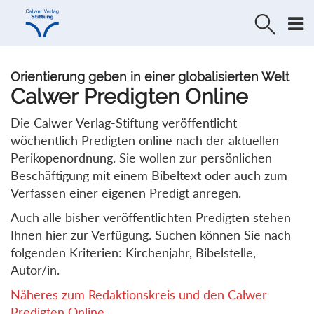
Direkt
Direkt
zur
zum
Navigation
Inhalt
springen
springen
Orientierung geben in einer globalisierten Welt
Calwer Predigten Online
Die Calwer Verlag-Stiftung veröffentlicht
wöchentlich Predigten online nach der aktuellen
Perikopenordnung. Sie wollen zur persönlichen
Beschäftigung mit einem Bibeltext oder auch zum
Verfassen einer eigenen Predigt anregen.
Auch alle bisher veröffentlichten Predigten stehen
Ihnen hier zur Verfügung. Suchen können Sie nach
folgenden Kriterien: Kirchenjahr, Bibelstelle,
Autor/in.
Näheres zum Redaktionskreis und den Calwer
Predigten Online...