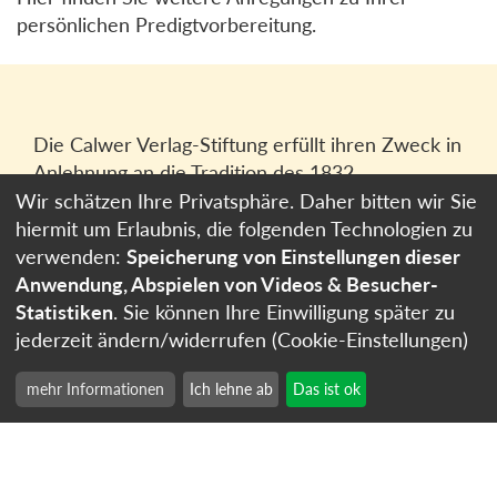
persönlichen Predigtvorbereitung.
Die Calwer Verlag-Stiftung erfüllt ihren Zweck in
Anlehnung an die Tradition des 1832
gegründeten Calwer Verlagsvereins, der
Wir schätzen Ihre Privatsphäre. Daher bitten wir Sie
heutigen
Calwer Verlag Bücher und Medien
hiermit um Erlaubnis, die folgenden Technologien zu
GmbH
in Stuttgart.
verwenden:
Speicherung von Einstellungen dieser
Anwendung, Abspielen von Videos & Besucher-
Impressum
Statistiken
. Sie können Ihre Einwilligung später zu
Datenschutzerklärung
jederzeit ändern/widerrufen (Cookie-Einstellungen)
Cookie-Einstellungen
mehr Informationen
Ich lehne ab
Das ist ok