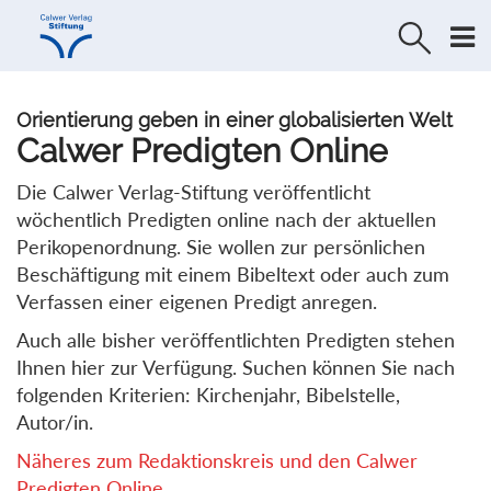
Direkt
Direkt
zur
zum
Navigation
Inhalt
springen
springen
Orientierung geben in einer globalisierten Welt
Calwer Predigten Online
Die Calwer Verlag-Stiftung veröffentlicht
wöchentlich Predigten online nach der aktuellen
Perikopenordnung. Sie wollen zur persönlichen
Beschäftigung mit einem Bibeltext oder auch zum
Verfassen einer eigenen Predigt anregen.
Auch alle bisher veröffentlichten Predigten stehen
Ihnen hier zur Verfügung. Suchen können Sie nach
folgenden Kriterien: Kirchenjahr, Bibelstelle,
Autor/in.
Näheres zum Redaktionskreis und den Calwer
Predigten Online...