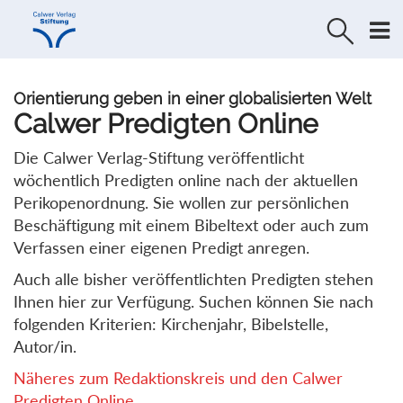
Direkt
Direkt
zur
zum
Navigation
Inhalt
springen
springen
Orientierung geben in einer globalisierten Welt
Calwer Predigten Online
Die Calwer Verlag-Stiftung veröffentlicht
wöchentlich Predigten online nach der aktuellen
Perikopenordnung. Sie wollen zur persönlichen
Beschäftigung mit einem Bibeltext oder auch zum
Verfassen einer eigenen Predigt anregen.
Auch alle bisher veröffentlichten Predigten stehen
Ihnen hier zur Verfügung. Suchen können Sie nach
folgenden Kriterien: Kirchenjahr, Bibelstelle,
Autor/in.
Näheres zum Redaktionskreis und den Calwer
Predigten Online...