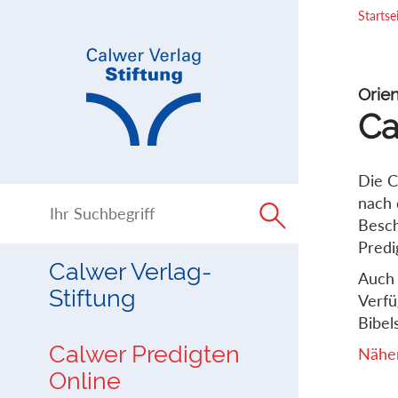
Direkt
Direkt
Startse
zur
zum
Navigation
Inhalt
springen
springen
Orien
Ca
Die C
nach 
Besch
Predi
Calwer Verlag-
Auch 
Stiftung
Verfü
Bibels
Calwer Predigten
Näher
Online