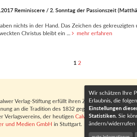
.2017
Reminiscere / 2. Sonntag der Passionszeit
(Matthä
aben nichts in der Hand. Das Zeichen des gekreuzigten
weckten Christus bleibt ein ...
mehr erfahren
1
2
Wir schätzen Ihre P
Erlaubnis, die fol
alwer Verlag-Stiftung erfüllt ihren Zweck in
Einstellungen dies
nung an die Tradition des 1832 gegründeten
Statistiken
. Sie kön
r Verlagsvereins, der heutigen
Calwer Verlag
ändern/widerrufen 
er und Medien GmbH
in Stuttgart.
mehr Informationen