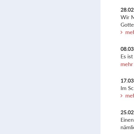
28.02
Wir M
Gotte
meh
08.03
Es is
mehr 
17.03
Im Sc
meh
25.02
Einen
nämli