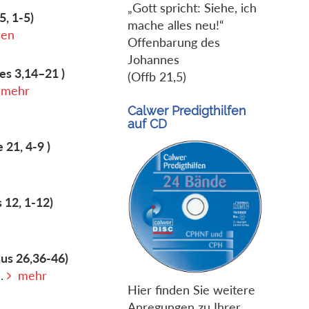
„Gott spricht: Siehe, ich
5, 1-5)
mache alles neu!“
ren
Offenbarung des
Johannes
es 3,14–21 )
(Offb 21,5)
mehr
Calwer Predigthilfen
auf CD
 21, 4-9 )
 12, 1-12)
us 26,36-46)
e.
mehr
Hier finden Sie weitere
Anregungen zu Ihrer