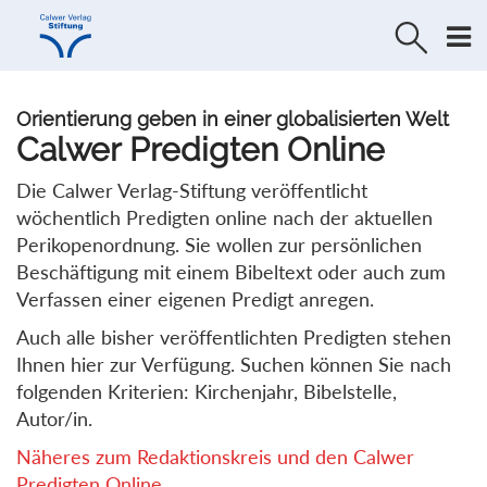
Direkt
Direkt
zur
zum
Navigation
Inhalt
springen
springen
Orientierung geben in einer globalisierten Welt
Calwer Predigten Online
Die Calwer Verlag-Stiftung veröffentlicht
wöchentlich Predigten online nach der aktuellen
Perikopenordnung. Sie wollen zur persönlichen
Beschäftigung mit einem Bibeltext oder auch zum
Verfassen einer eigenen Predigt anregen.
Auch alle bisher veröffentlichten Predigten stehen
Ihnen hier zur Verfügung. Suchen können Sie nach
folgenden Kriterien: Kirchenjahr, Bibelstelle,
Autor/in.
Näheres zum Redaktionskreis und den Calwer
Predigten Online...