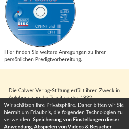
Hier finden Sie weitere Anregungen zu Ihrer
persönlichen Predigtvorbereitung.
Die Calwer Verlag-Stiftung erfüllt ihren Zweck in
Anlehnung an die Tradition des 1832
gegründeten Calwer Verlagsvereins, der
Wir schätzen Ihre Privatsphäre. Daher bitten wir Sie
heutigen
Calwer Verlag Bücher und Medien
hiermit um Erlaubnis, die folgenden Technologien zu
GmbH
in Stuttgart.
verwenden:
Speicherung von Einstellungen dieser
Anwendung, Abspielen von Videos & Besucher-
Impressum