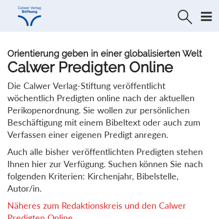
Direkt
Direkt
zur
zum
Navigation
Inhalt
springen
springen
Orientierung geben in einer globalisierten Welt
Calwer Predigten Online
Die Calwer Verlag-Stiftung veröffentlicht
wöchentlich Predigten online nach der aktuellen
Perikopenordnung. Sie wollen zur persönlichen
Beschäftigung mit einem Bibeltext oder auch zum
Verfassen einer eigenen Predigt anregen.
Auch alle bisher veröffentlichten Predigten stehen
Ihnen hier zur Verfügung. Suchen können Sie nach
folgenden Kriterien: Kirchenjahr, Bibelstelle,
Autor/in.
Näheres zum Redaktionskreis und den Calwer
Predigten Online...