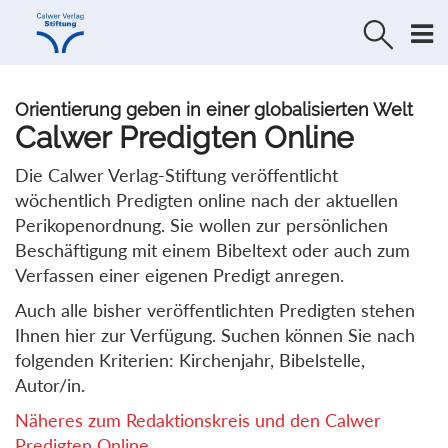
Direkt
Direkt
zur
zum
Navigation
Inhalt
springen
springen
Orientierung geben in einer globalisierten Welt
Calwer Predigten Online
Die Calwer Verlag-Stiftung veröffentlicht
wöchentlich Predigten online nach der aktuellen
Perikopenordnung. Sie wollen zur persönlichen
Beschäftigung mit einem Bibeltext oder auch zum
Verfassen einer eigenen Predigt anregen.
Auch alle bisher veröffentlichten Predigten stehen
Ihnen hier zur Verfügung. Suchen können Sie nach
folgenden Kriterien: Kirchenjahr, Bibelstelle,
Autor/in.
Näheres zum Redaktionskreis und den Calwer
Predigten Online...