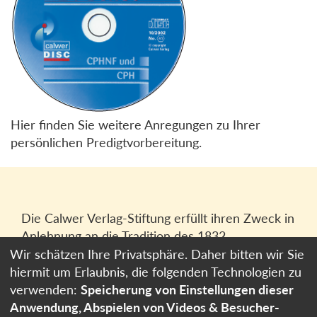
Hier finden Sie weitere Anregungen zu Ihrer
persönlichen Predigtvorbereitung.
Die Calwer Verlag-Stiftung erfüllt ihren Zweck in
Anlehnung an die Tradition des 1832
gegründeten Calwer Verlagsvereins, der
Wir schätzen Ihre Privatsphäre. Daher bitten wir Sie
heutigen
Calwer Verlag Bücher und Medien
hiermit um Erlaubnis, die folgenden Technologien zu
GmbH
in Stuttgart.
verwenden:
Speicherung von Einstellungen dieser
Anwendung, Abspielen von Videos & Besucher-
Impressum