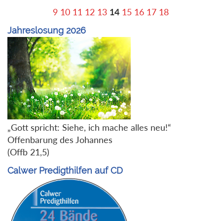
9
10
11
12
13
14
15
16
17
18
Jahreslosung 2026
„Gott spricht: Siehe, ich mache alles neu!“
Offenbarung des Johannes
(Offb 21,5)
Calwer Predigthilfen auf CD