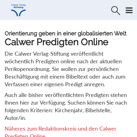
Direkt
Direkt
zur
zum
Navigation
Inhalt
springen
springen
Orientierung geben in einer globalisierten Welt
Calwer Predigten Online
Die Calwer Verlag-Stiftung veröffentlicht
wöchentlich Predigten online nach der aktuellen
Perikopenordnung. Sie wollen zur persönlichen
Beschäftigung mit einem Bibeltext oder auch zum
Verfassen einer eigenen Predigt anregen.
Auch alle bisher veröffentlichten Predigten stehen
Ihnen hier zur Verfügung. Suchen können Sie nach
folgenden Kriterien: Kirchenjahr, Bibelstelle,
Autor/in.
Näheres zum Redaktionskreis und den Calwer
Predigten Online...