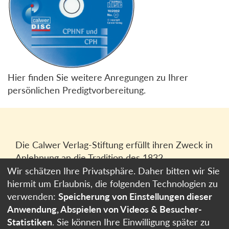
Hier finden Sie weitere Anregungen zu Ihrer
persönlichen Predigtvorbereitung.
Die Calwer Verlag-Stiftung erfüllt ihren Zweck in
Anlehnung an die Tradition des 1832
gegründeten Calwer Verlagsvereins, der
Wir schätzen Ihre Privatsphäre. Daher bitten wir Sie
heutigen
Calwer Verlag Bücher und Medien
hiermit um Erlaubnis, die folgenden Technologien zu
GmbH
in Stuttgart.
verwenden:
Speicherung von Einstellungen dieser
Anwendung, Abspielen von Videos & Besucher-
Impressum
Statistiken
. Sie können Ihre Einwilligung später zu
Datenschutzerklärung