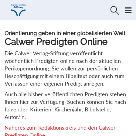
Direkt
Direkt
zur
zum
Navigation
Inhalt
springen
springen
Orientierung geben in einer globalisierten Welt
Calwer Predigten Online
Die Calwer Verlag-Stiftung veröffentlicht
wöchentlich Predigten online nach der aktuellen
Perikopenordnung. Sie wollen zur persönlichen
Beschäftigung mit einem Bibeltext oder auch zum
Verfassen einer eigenen Predigt anregen.
Auch alle bisher veröffentlichten Predigten stehen
Ihnen hier zur Verfügung. Suchen können Sie nach
folgenden Kriterien: Kirchenjahr, Bibelstelle,
Autor/in.
Näheres zum Redaktionskreis und den Calwer
Predigten Online...