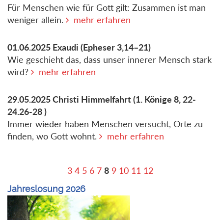
Für Menschen wie für Gott gilt: Zusammen ist man
weniger allein.
mehr erfahren
01.06.2025
Exaudi
(Epheser 3,14–21)
Wie geschieht das, dass unser innerer Mensch stark
wird?
mehr erfahren
29.05.2025
Christi Himmelfahrt
(1. Könige 8, 22-
24.26-28 )
Immer wieder haben Menschen versucht, Orte zu
finden, wo Gott wohnt.
mehr erfahren
3
4
5
6
7
8
9
10
11
12
Jahreslosung 2026