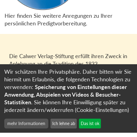
Hier finden Sie weitere Anregungen zu Ihrer
persönlichen Predigtvorbereitung.
Die Calwer Verlag-Stiftung erfüllt ihren Zweck in
Anlehnung an die Tradition des 1832
gegründeten Calwer Verlagsvereins, der
Wir schätzen Ihre Privatsphäre. Daher bitten wir Sie
heutigen
Calwer Verlag Bücher und Medien
hiermit um Erlaubnis, die folgenden Technologien zu
GmbH
in Stuttgart.
verwenden:
Speicherung von Einstellungen dieser
Anwendung, Abspielen von Videos & Besucher-
Impressum
Statistiken
. Sie können Ihre Einwilligung später zu
Datenschutzerklärung
jederzeit ändern/widerrufen (Cookie-Einstellungen)
Cookie-Einstellungen
mehr Informationen
Ich lehne ab
Das ist ok