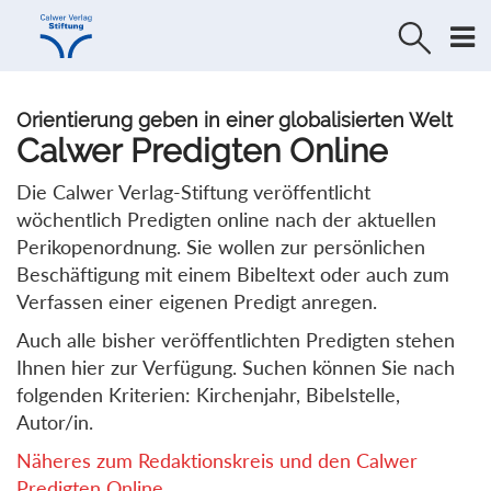
Direkt
Direkt
zur
zum
Navigation
Inhalt
springen
springen
Orientierung geben in einer globalisierten Welt
Calwer Predigten Online
Die Calwer Verlag-Stiftung veröffentlicht
wöchentlich Predigten online nach der aktuellen
Perikopenordnung. Sie wollen zur persönlichen
Beschäftigung mit einem Bibeltext oder auch zum
Verfassen einer eigenen Predigt anregen.
Auch alle bisher veröffentlichten Predigten stehen
Ihnen hier zur Verfügung. Suchen können Sie nach
folgenden Kriterien: Kirchenjahr, Bibelstelle,
Autor/in.
Näheres zum Redaktionskreis und den Calwer
Predigten Online...