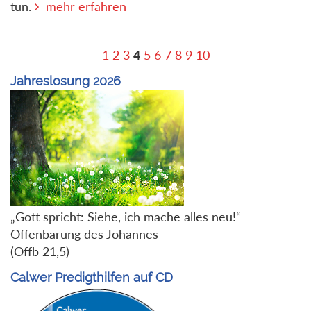
tun.
mehr erfahren
1
2
3
4
5
6
7
8
9
10
Jahreslosung 2026
„Gott spricht: Siehe, ich mache alles neu!“
Offenbarung des Johannes
(Offb 21,5)
Calwer Predigthilfen auf CD